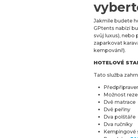
vybert
Jakmile budete ho
GPtents nabízí bu
svůj luxus), nebo
zaparkovat karava
kempování!).
HOTELOVÉ STA
Tato služba zahrn
Předpřipraven
Možnost reze
Dvě matrace
Dvě peřiny
Dva polštáře
Dva ručníky
Kempingové 