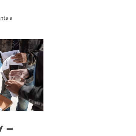
nts s
 –