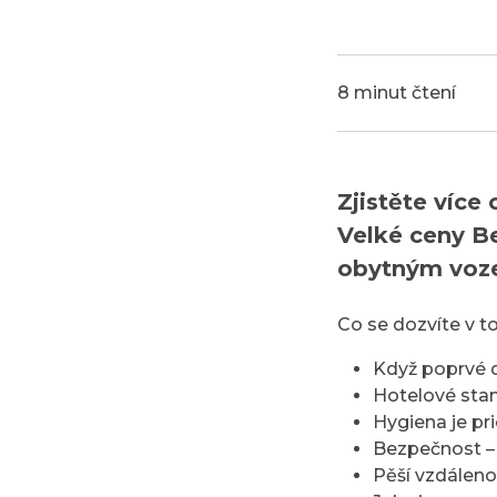
8 minut čtení
Zjistěte více
Velké ceny B
obytným voz
Co se dozvíte v t
Když poprvé 
Hotelové stan
Hygiena je pri
Bezpečnost – 
Pěší vzdáleno