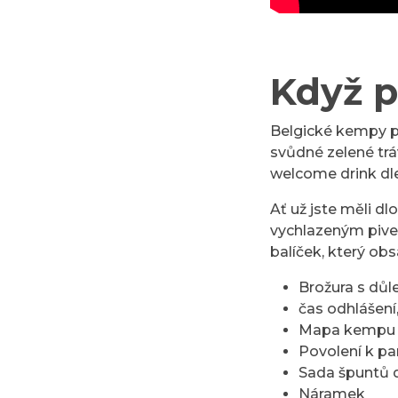
Když p
Belgické kempy p
svůdné zelené trá
welcome drink dl
Ať už jste měli d
vychlazeným pivem
balíček, který ob
Brožura s důl
čas odhlášení,
Mapa kempu 
Povolení k pa
Sada špuntů d
Náramek