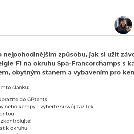
 o nejpohodlnějším způsobu, jak si užít záv
elgie F1 na okruhu Spa-Francorchamps s k
em, obytným stanem a vybavením pro ke
omto článku:
dorazíte do GPtents
y nebo kempy – vyberte si svůj zážitek
oritou
zkontrolujte!
st k okruhu