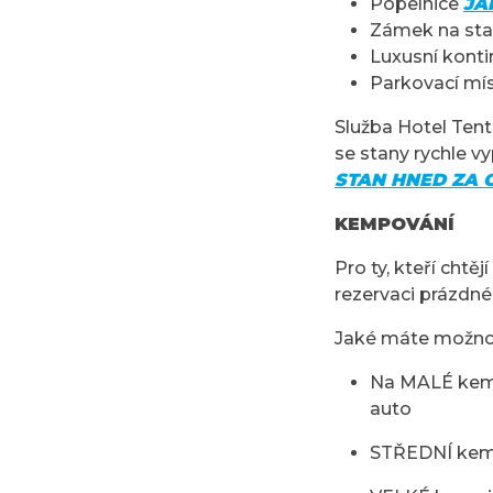
Popelnice
JA
Zámek na st
Luxusní konti
Parkovací mís
Služba Hotel Tents
se stany rychle vy
STAN HNED ZA 
KEMPOVÁNÍ
Pro ty, kteří cht
rezervaci prázdn
Jaké máte možnos
Na MALÉ kempi
auto
STŘEDNÍ kemp 