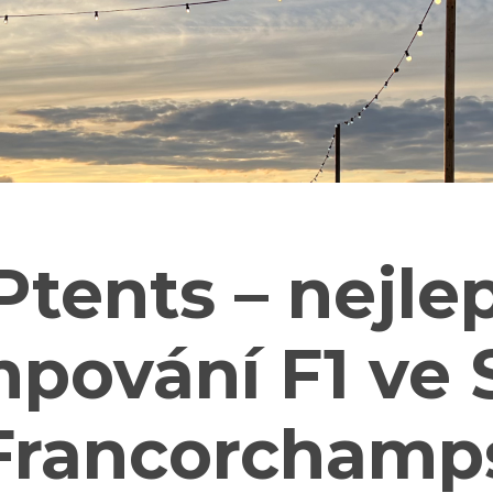
Ptents – nejlep
pování F1 ve 
Francorchamp