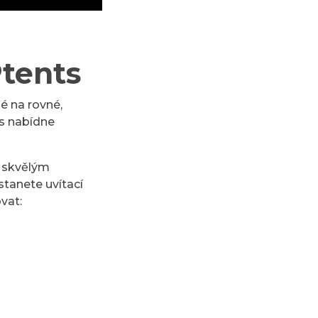
Ptents
 na rovné,
ás nabídne
o skvělým
stanete uvítací
vat: