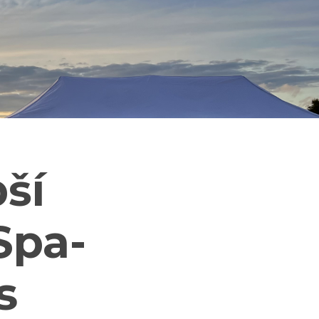
ší
Spa-
s