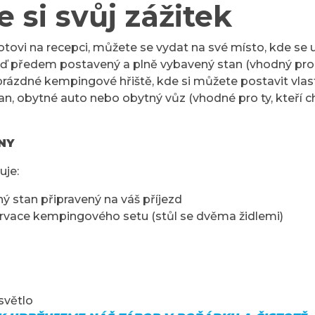
e si svůj zážitek
tovi na recepci, můžete se vydat na své místo, kde se u
ď předem postavený a plně vybavený stan (vhodný pro ty
 prázdné kempingové hřiště, kde si můžete postavit vlas
n, obytné auto nebo obytný vůz (vhodné pro ty, kteří cht
NY
uje:
ý stan připravený na váš příjezd
rvace kempingového setu (stůl se dvěma židlemi)
světlo