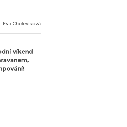
Eva Cholevíková
odní víkend
aravanem,
mpování!