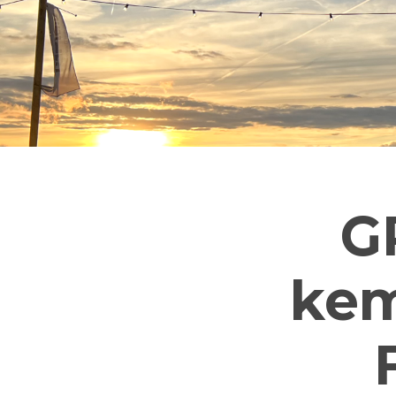
G
kem