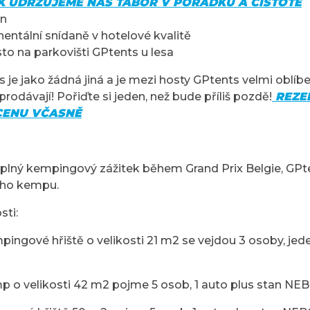
K UDRŽUJEME NÁŠ TÁBOR V POŘÁDKU A ČISTOTĚ
an
nentální snídaně v hotelové kvalitě
to na parkovišti GPtents u lesa
 je jako žádná jiná a je mezi hosty GPtents velmi oblíbe
prodávají! Pořiďte si jeden, než bude příliš pozdě!
REZER
CENU VČASNĚ
ějí plný kempingový zážitek během Grand Prix Belgie, GP
ého kempu.
ti:
ngové hřiště o velikosti 21 m2 se vejdou 3 osoby, jed
o velikosti 42 m2 pojme 5 osob, 1 auto plus stan NEB