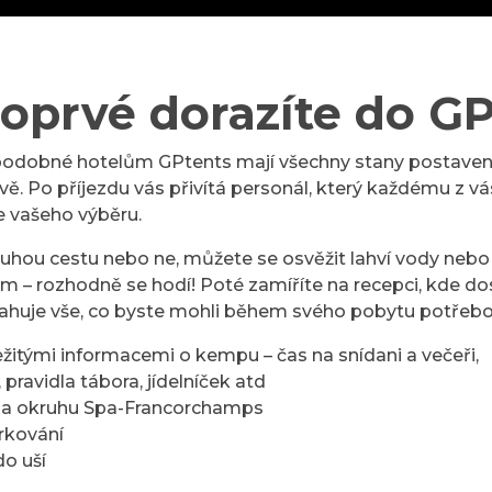
oprvé dorazíte do G
odobné hotelům GPtents mají všechny stany postavené
vě. Po příjezdu vás přivítá personál, který každému z v
e vašeho výběru.
louhou cestu nebo ne, můžete se osvěžit lahví vody neb
 – rozhodně se hodí! Poté zamíříte na recepci, kde do
sahuje vše, co byste mohli během svého pobytu potřebo
ežitými informacemi o kempu – čas na snídani a večeři,
 pravidla tábora, jídelníček atd
a okruhu Spa-Francorchamps
rkování
o uší